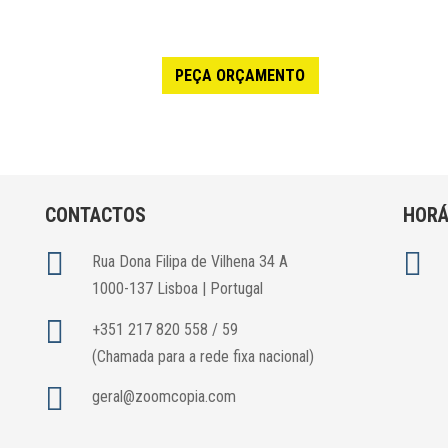
PEÇA ORÇAMENTO
CONTACTOS
HORÁ


Rua Dona Filipa de Vilhena 34 A
1000-137 Lisboa | Portugal

+351 217 820 558 / 59
(Chamada para a rede fixa nacional)

geral@zoomcopia.com