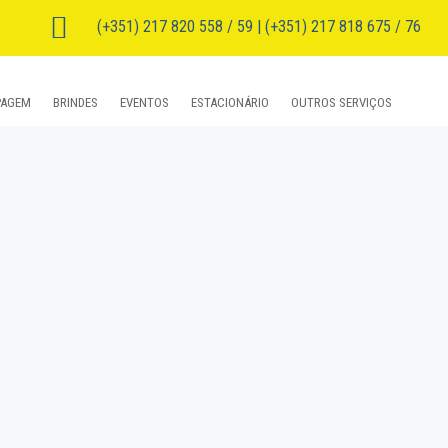

(+351) 217 820 558 / 59 | (+351) 217 818 675 / 76
PAGEM
BRINDES
EVENTOS
ESTACIONÁRIO
OUTROS SERVIÇOS