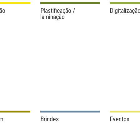
ão
Plastificação /
Digitalizaçã
laminação
em
Brindes
Eventos