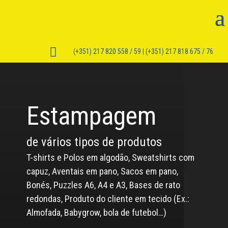

(+351) 217 820 558 / 59 | (+351) 217 818 675 / 76
Estampagem
de vários tipos de produtos
T-shirts e Polos em algodão,
Sweatshirts com
capuz,
Aventais em pano,
Sacos em pano,
Bonés,
Puzzles A6, A4 e A3,
Bases de rato
redondas,
Produto do cliente em tecido (Ex.:
Almofada, Babygrow, bola de futebol…)