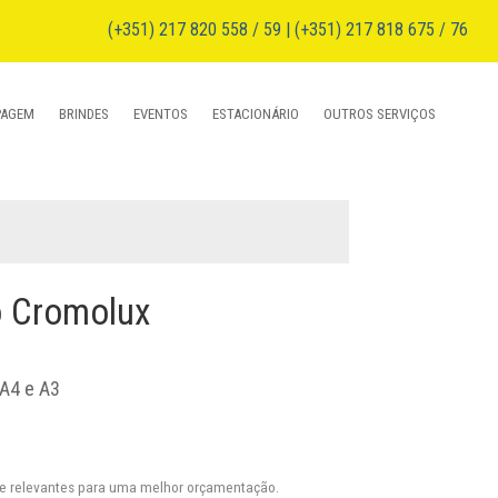
(+351) 217 820 558 / 59 | (+351) 217 818 675 / 76
PAGEM
BRINDES
EVENTOS
ESTACIONÁRIO
OUTROS SERVIÇOS
o Cromolux
 A4 e A3
se relevantes para uma melhor orçamentação.