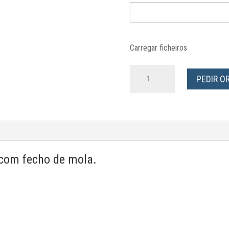
Carregar ficheiros
Quantidade
PEDIR 
de
Caixas
Arquivo
Cromolux
 com fecho de mola.