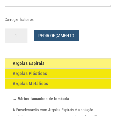
Carregar ficheiros
Quantidade
PEDIR ORÇAMENTO
de
Encadernação
de
Argolas
Argolas Espirais
Espirais
Argolas Plásticas
Argolas Metálicas
→ Vários tamanhos de lombada
A Encadernação com Argolas Espirais é a solução