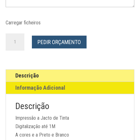
Carregar ficheiros
Quantidade
PEDIR ORÇAMENTO
de
Impressão
de
Grandes
Descrição
Formatos
Informação Adicional
Descrição
Impressão a Jacto de Tinta
Digitalização até 1M
A cores e a Preto e Branco